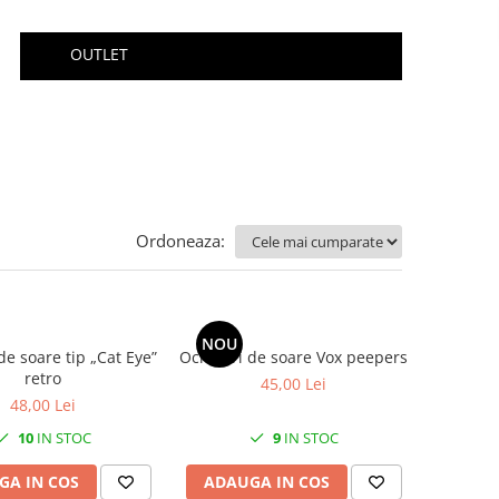
OUTLET
Ordoneaza:
NOU
de soare tip „Cat Eye”
Ochelari de soare Vox peepers
retro
45,00 Lei
48,00 Lei
10
IN STOC
9
IN STOC
GA IN COS
ADAUGA IN COS