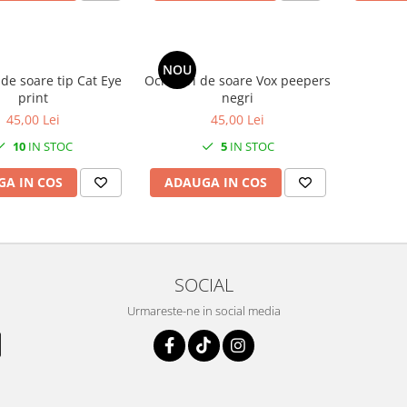
NOU
de soare tip Cat Eye
Ochelari de soare Vox peepers
print
negri
45,00 Lei
45,00 Lei
10
IN STOC
5
IN STOC
A IN COS
ADAUGA IN COS
SOCIAL
Urmareste-ne in social media