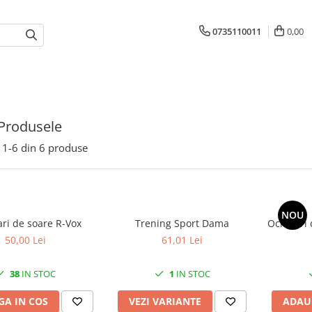
0735110011
0,00
Produsele
1-
6
din
6
produse
NOU
ri de soare R-Vox
Trening Sport Dama
Ochelari 
50,00 Lei
61,01 Lei
38
IN STOC
1
IN STOC
A IN COS
VEZI VARIANTE
ADAU