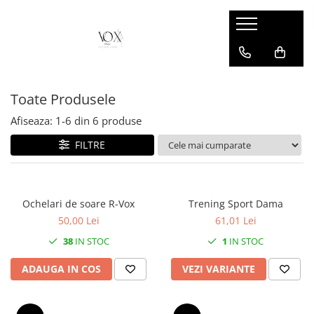
Toate Produsele
Afiseaza:
1-
6
din
6
produse
FILTRE
Ochelari de soare R-Vox
Trening Sport Dama
50,00 Lei
61,01 Lei
38
IN STOC
1
IN STOC
ADAUGA IN COS
VEZI VARIANTE