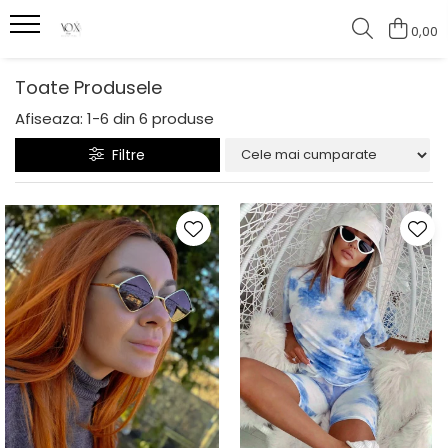
0,00
Toate Produsele
Afiseaza:
1-
6
din
6
produse
Filtre