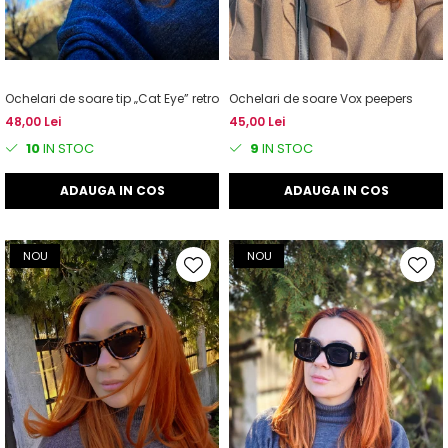
Ochelari de soare tip „Cat Eye” retro
Ochelari de soare Vox peepers
48,00 Lei
45,00 Lei
10
IN STOC
9
IN STOC
ADAUGA IN COS
ADAUGA IN COS
NOU
NOU