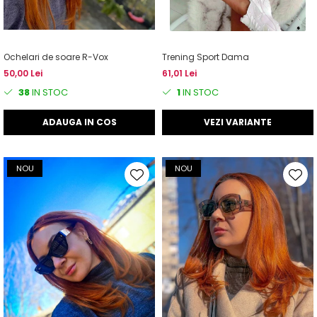
Ochelari de soare R-Vox
Trening Sport Dama
50,00 Lei
61,01 Lei
38
IN STOC
1
IN STOC
ADAUGA IN COS
VEZI VARIANTE
NOU
NOU