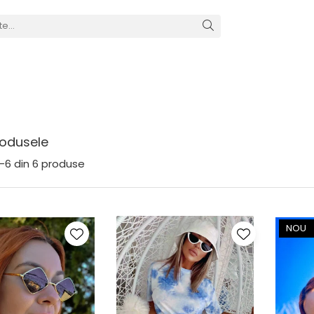
odusele
-
6
din
6
produse
NOU