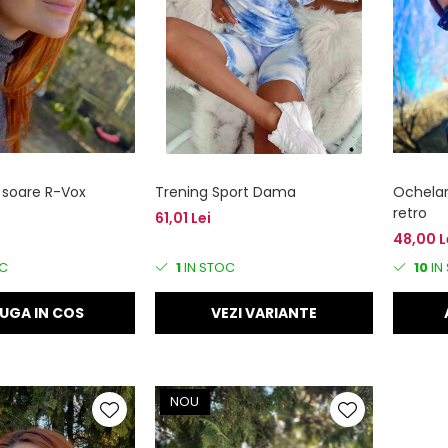
 soare R-Vox
Trening Sport Dama
Ochelari
retro
61,01 Lei
48,00 L
C
1
IN STOC
10
IN
UGA IN COS
VEZI VARIANTE
NOU