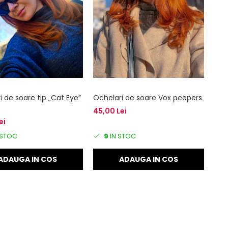
 de soare tip „Cat Eye”
Ochelari de soare Vox peepers
45,00 Lei
ei
 STOC
9
IN STOC
ADAUGA IN COS
ADAUGA IN COS