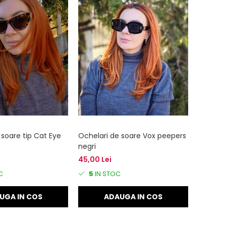
 soare tip Cat Eye
Ochelari de soare Vox peepers
negri
45,00 Lei
C
5
IN STOC
UGA IN COS
ADAUGA IN COS