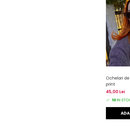
Ochelari de
print
45,00 Lei
10
IN STO
ADA