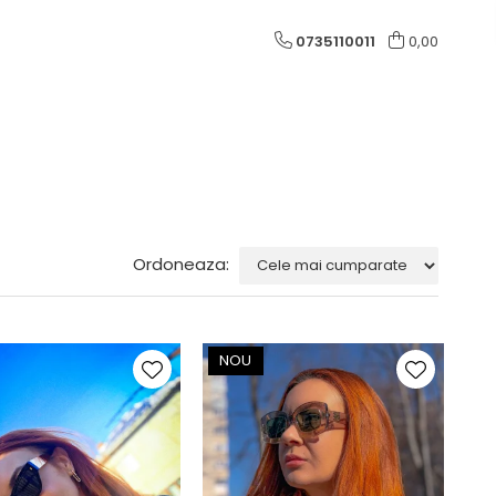
0735110011
0,00
Ordoneaza:
NOU