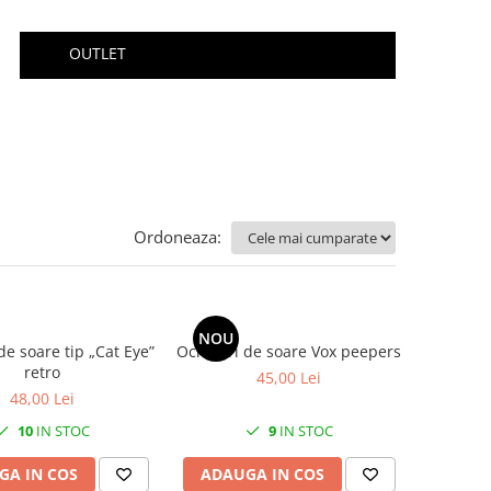
OUTLET
Ordoneaza:
NOU
de soare tip „Cat Eye”
Ochelari de soare Vox peepers
retro
45,00 Lei
48,00 Lei
10
IN STOC
9
IN STOC
GA IN COS
ADAUGA IN COS