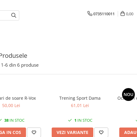
0735110011
0,00
Produsele
1-
6
din
6
produse
NOU
ri de soare R-Vox
Trening Sport Dama
Ochelari 
50,00 Lei
61,01 Lei
38
IN STOC
1
IN STOC
A IN COS
VEZI VARIANTE
ADAU