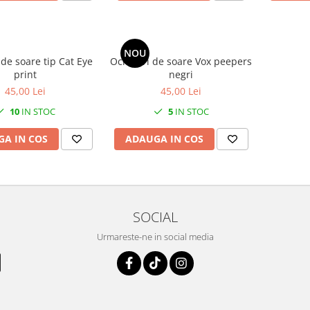
NOU
de soare tip Cat Eye
Ochelari de soare Vox peepers
print
negri
45,00 Lei
45,00 Lei
10
IN STOC
5
IN STOC
A IN COS
ADAUGA IN COS
SOCIAL
Urmareste-ne in social media