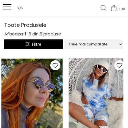
0,00
Toate Produsele
Afiseaza:
1-
6
din
6
produse
Filtre