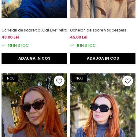
Ochelari de soare tip „Cat Eye” retro
Ochelari de soare Vox peepers
48,00 Lei
45,00 Lei
10
IN STOC
9
IN STOC
ADAUGA IN COS
ADAUGA IN COS
NOU
NOU