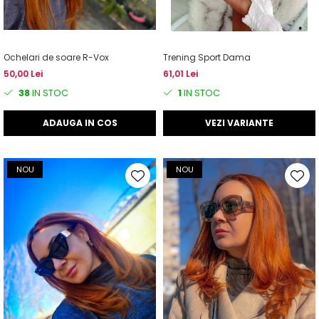
Ochelari de soare R-Vox
Trening Sport Dama
50,00 Lei
61,01 Lei
38
IN STOC
1
IN STOC
ADAUGA IN COS
VEZI VARIANTE
NOU
NOU