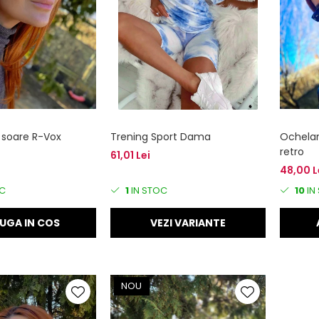
 soare R-Vox
Trening Sport Dama
Ochelari
retro
61,01 Lei
48,00 L
C
1
IN STOC
10
IN
UGA IN COS
VEZI VARIANTE
NOU