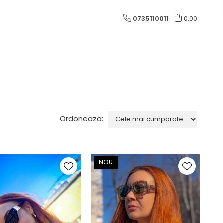
0735110011
0,00
Ordoneaza:
NOU