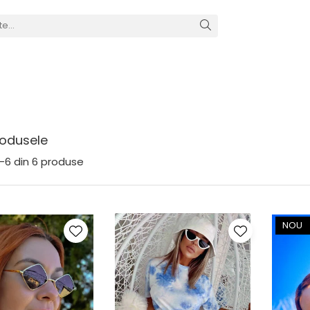
odusele
-
6
din
6
produse
NOU