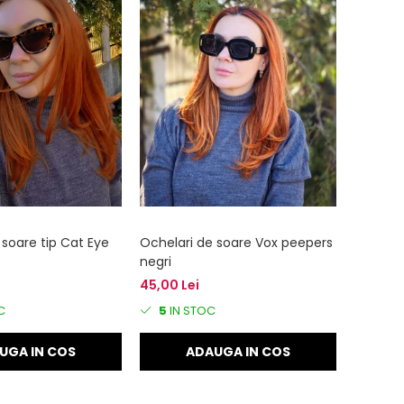
 soare tip Cat Eye
Ochelari de soare Vox peepers
negri
45,00 Lei
C
5
IN STOC
UGA IN COS
ADAUGA IN COS