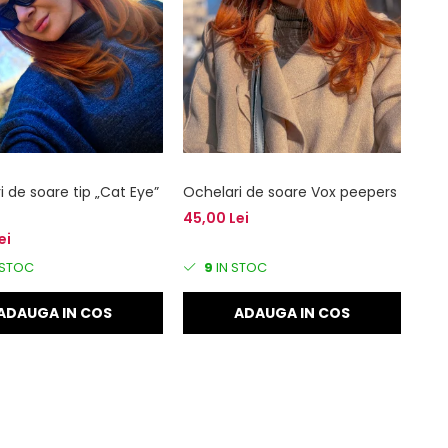
 de soare tip „Cat Eye”
Ochelari de soare Vox peepers
45,00 Lei
ei
 STOC
9
IN STOC
ADAUGA IN COS
ADAUGA IN COS