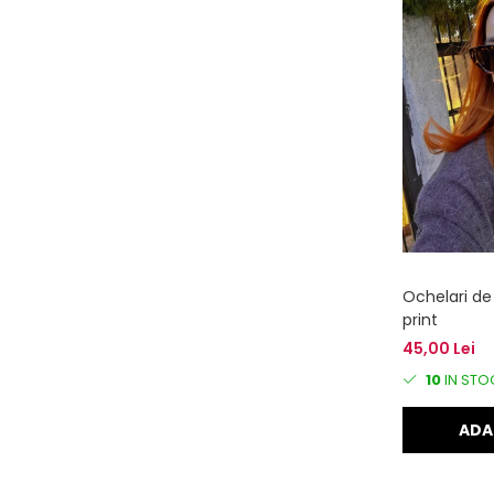
Ochelari de
print
45,00 Lei
10
IN STO
ADA