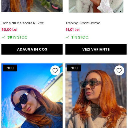
Ochelari de soare R-Vox
Trening Sport Dama
50,00 Lei
61,01 Lei
38
IN STOC
1
IN STOC
ADAUGA IN COS
VEZI VARIANTE
NOU
NOU