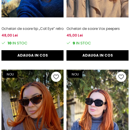
Ochelari de soare tip „Cat Eye” retro
Ochelari de soare Vox peepers
48,00 Lei
45,00 Lei
10
IN STOC
9
IN STOC
ADAUGA IN COS
ADAUGA IN COS
NOU
NOU