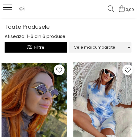
0,00
Toate Produsele
Afiseaza:
1-
6
din
6
produse
Filtre