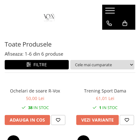
Toate Produsele
Afiseaza:
1-
6
din
6
produse
FILTRE
Ochelari de soare R-Vox
Trening Sport Dama
50,00 Lei
61,01 Lei
38
IN STOC
1
IN STOC
ADAUGA IN COS
VEZI VARIANTE