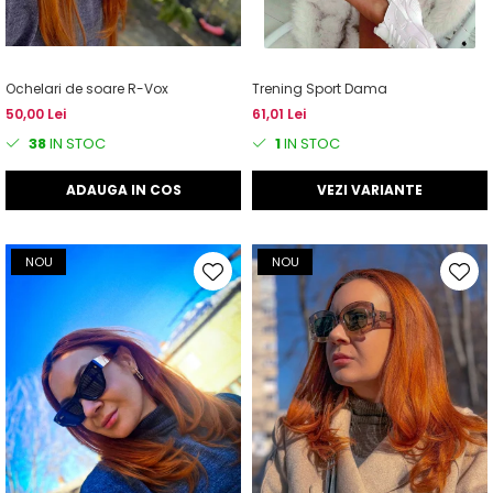
Ochelari de soare R-Vox
Trening Sport Dama
50,00 Lei
61,01 Lei
38
IN STOC
1
IN STOC
ADAUGA IN COS
VEZI VARIANTE
NOU
NOU