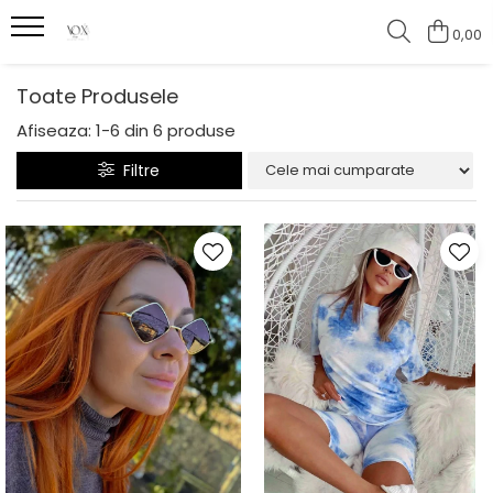
0,00
Toate Produsele
Afiseaza:
1-
6
din
6
produse
Filtre