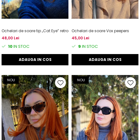
Ochelari de soare tip „Cat Eye” retro
Ochelari de soare Vox peepers
48,00 Lei
45,00 Lei
10
IN STOC
9
IN STOC
ADAUGA IN COS
ADAUGA IN COS
NOU
NOU