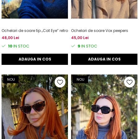
Ochelari de soare tip „Cat Eye” retro
Ochelari de soare Vox peepers
48,00 Lei
45,00 Lei
10
IN STOC
9
IN STOC
ADAUGA IN COS
ADAUGA IN COS
NOU
NOU