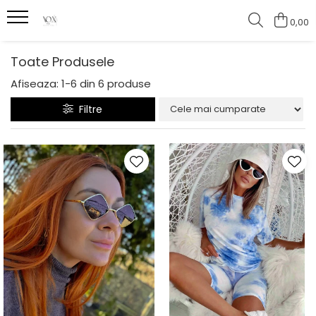
0,00
Toate Produsele
Afiseaza:
1-
6
din
6
produse
Filtre