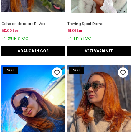
Ochelari de soare R-Vox
Trening Sport Dama
50,00 Lei
61,01 Lei
38
IN STOC
1
IN STOC
ADAUGA IN COS
VEZI VARIANTE
NOU
NOU