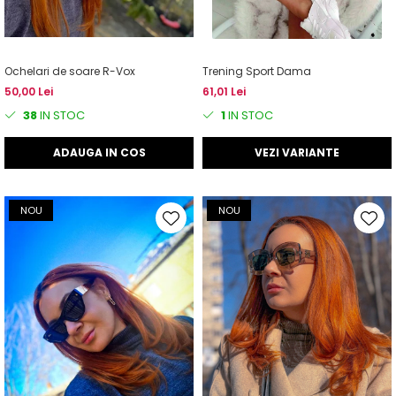
Ochelari de soare R-Vox
Trening Sport Dama
50,00 Lei
61,01 Lei
38
IN STOC
1
IN STOC
ADAUGA IN COS
VEZI VARIANTE
NOU
NOU