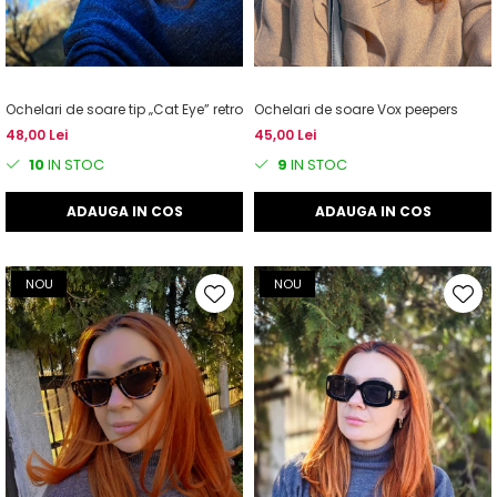
Ochelari de soare tip „Cat Eye” retro
Ochelari de soare Vox peepers
48,00 Lei
45,00 Lei
10
IN STOC
9
IN STOC
ADAUGA IN COS
ADAUGA IN COS
NOU
NOU