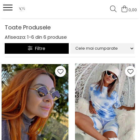
0,00
Toate Produsele
Afiseaza:
1-
6
din
6
produse
Filtre