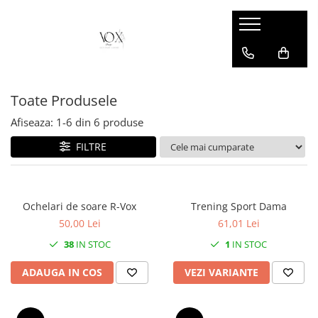
Toate Produsele
Afiseaza:
1-
6
din
6
produse
FILTRE
Ochelari de soare R-Vox
Trening Sport Dama
50,00 Lei
61,01 Lei
38
IN STOC
1
IN STOC
ADAUGA IN COS
VEZI VARIANTE