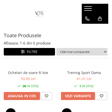
Toate Produsele
Afiseaza:
1-
6
din
6
produse
FILTRE
Ochelari de soare R-Vox
Trening Sport Dama
50,00 Lei
61,01 Lei
38
IN STOC
1
IN STOC
ADAUGA IN COS
VEZI VARIANTE