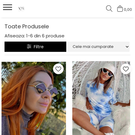
0,00
Toate Produsele
Afiseaza:
1-
6
din
6
produse
Filtre