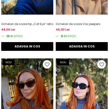
Ochelari de soare tip „Cat Eye” retro
Ochelari de soare Vox peepers
48,00 Lei
45,00 Lei
10
IN STOC
9
IN STOC
ADAUGA IN COS
ADAUGA IN COS
NOU
NOU