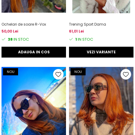
Ochelari de soare R-Vox
Trening Sport Dama
50,00 Lei
61,01 Lei
38
IN STOC
1
IN STOC
ADAUGA IN COS
VEZI VARIANTE
NOU
NOU