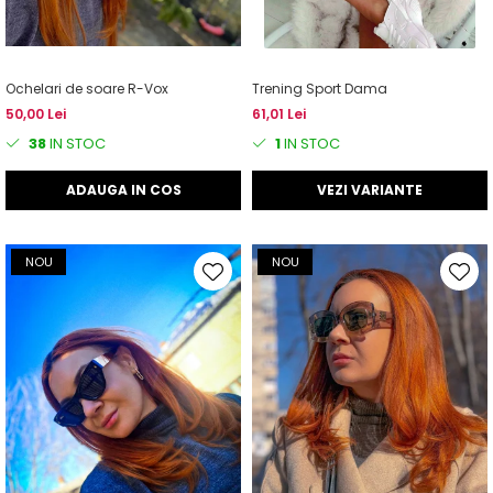
Ochelari de soare R-Vox
Trening Sport Dama
50,00 Lei
61,01 Lei
38
IN STOC
1
IN STOC
ADAUGA IN COS
VEZI VARIANTE
NOU
NOU