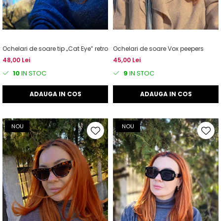
Ochelari de soare tip „Cat Eye” retro
Ochelari de soare Vox peepers
48,00 Lei
45,00 Lei
10
IN STOC
9
IN STOC
ADAUGA IN COS
ADAUGA IN COS
NOU
NOU