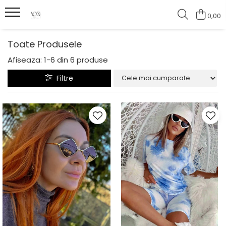
0,00
Toate Produsele
Afiseaza:
1-
6
din
6
produse
Filtre