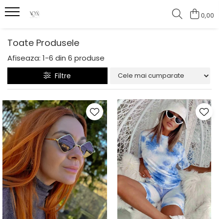
0,00
Toate Produsele
Afiseaza:
1-
6
din
6
produse
Filtre