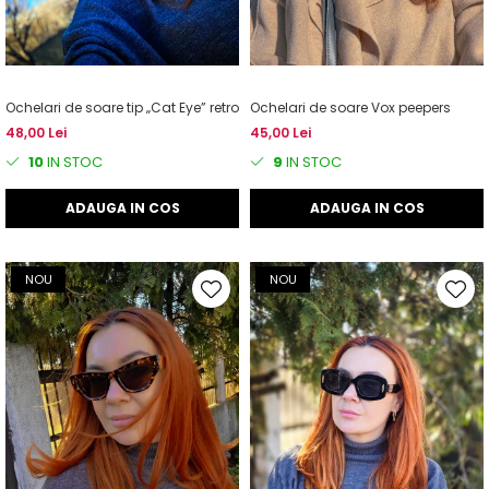
Ochelari de soare tip „Cat Eye” retro
Ochelari de soare Vox peepers
48,00 Lei
45,00 Lei
10
IN STOC
9
IN STOC
ADAUGA IN COS
ADAUGA IN COS
NOU
NOU