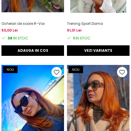
Ochelari de soare R-Vox
Trening Sport Dama
50,00 Lei
61,01 Lei
38
IN STOC
1
IN STOC
ADAUGA IN COS
VEZI VARIANTE
NOU
NOU