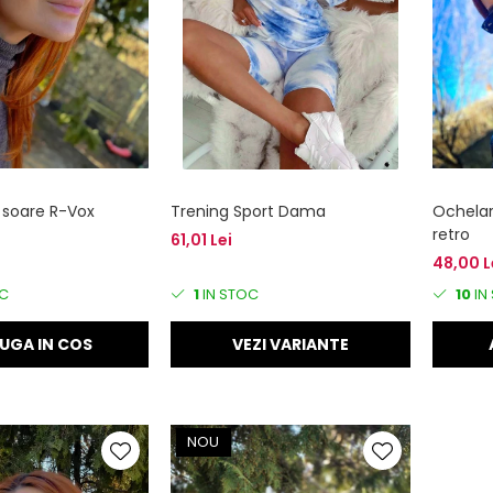
 soare R-Vox
Trening Sport Dama
Ochelari
retro
61,01 Lei
48,00 L
C
1
IN STOC
10
IN
UGA IN COS
VEZI VARIANTE
NOU