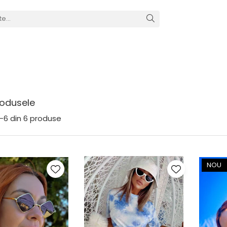
odusele
-
6
din
6
produse
NOU