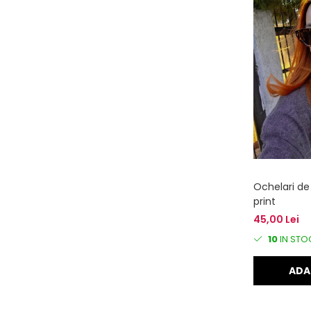
Ochelari de
print
45,00 Lei
10
IN STO
ADA