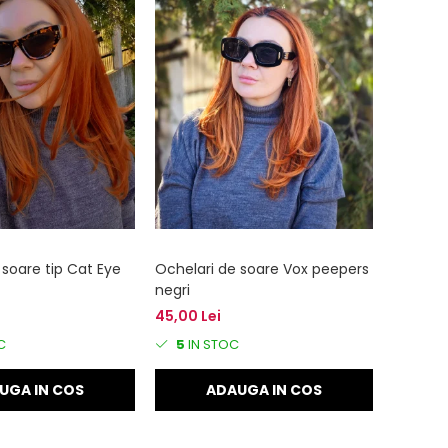
 soare tip Cat Eye
Ochelari de soare Vox peepers
negri
45,00 Lei
C
5
IN STOC
UGA IN COS
ADAUGA IN COS