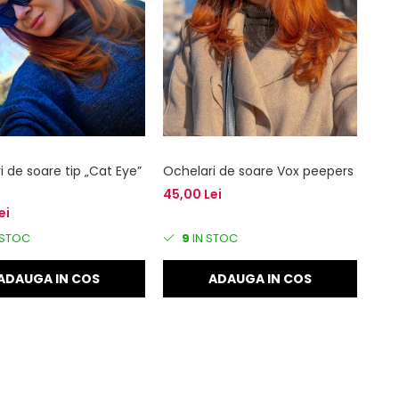
 de soare tip „Cat Eye”
Ochelari de soare Vox peepers
45,00 Lei
ei
 STOC
9
IN STOC
ADAUGA IN COS
ADAUGA IN COS