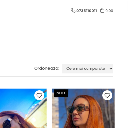
0735110011
0,00
Ordoneaza:
NOU