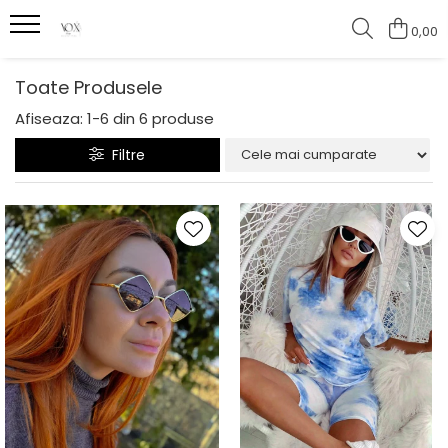
0,00
Toate Produsele
Afiseaza:
1-
6
din
6
produse
Filtre