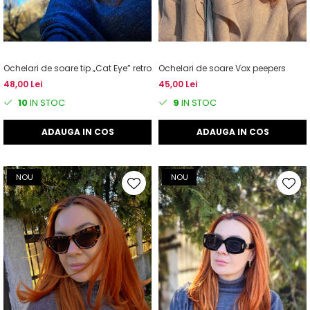
Ochelari de soare tip „Cat Eye” retro
Ochelari de soare Vox peepers
48,00 Lei
45,00 Lei
10
IN STOC
9
IN STOC
ADAUGA IN COS
ADAUGA IN COS
NOU
NOU