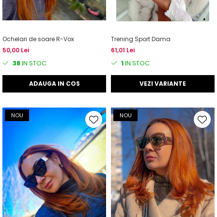
Ochelari de soare R-Vox
Trening Sport Dama
50,00 Lei
61,01 Lei
38
IN STOC
1
IN STOC
ADAUGA IN COS
VEZI VARIANTE
NOU
NOU