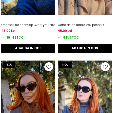
Ochelari de soare tip „Cat Eye” retro
Ochelari de soare Vox peepers
48,00 Lei
45,00 Lei
10
IN STOC
9
IN STOC
ADAUGA IN COS
ADAUGA IN COS
NOU
NOU