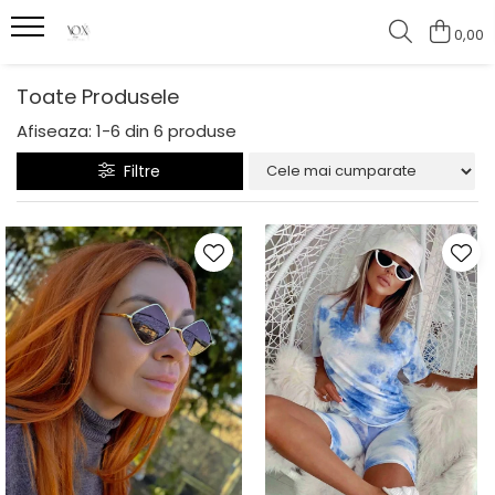
0,00
Toate Produsele
Afiseaza:
1-
6
din
6
produse
Filtre