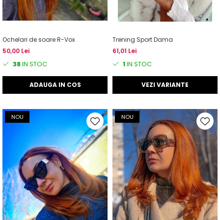
Ochelari de soare R-Vox
Trening Sport Dama
50,00 Lei
61,01 Lei
38
IN STOC
1
IN STOC
ADAUGA IN COS
VEZI VARIANTE
NOU
NOU