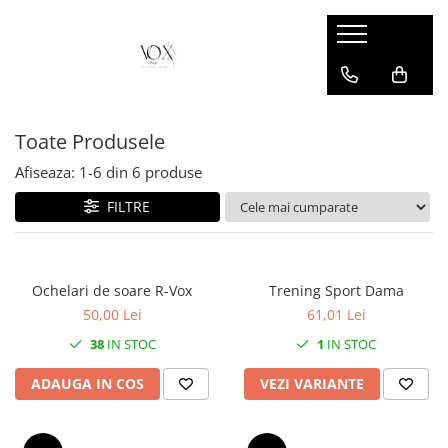
Toate Produsele
Afiseaza:
1-
6
din
6
produse
FILTRE
Ochelari de soare R-Vox
Trening Sport Dama
50,00 Lei
61,01 Lei
38
IN STOC
1
IN STOC
ADAUGA IN COS
VEZI VARIANTE