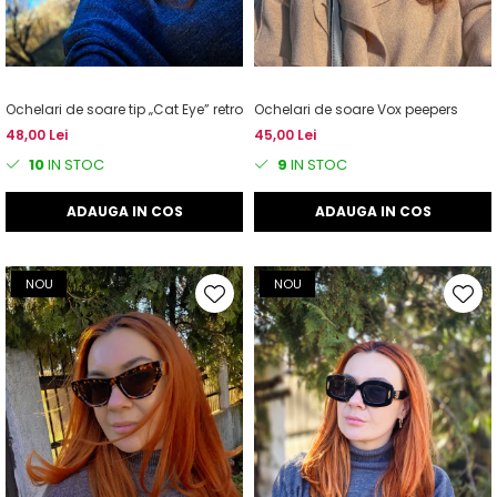
Ochelari de soare tip „Cat Eye” retro
Ochelari de soare Vox peepers
48,00 Lei
45,00 Lei
10
IN STOC
9
IN STOC
ADAUGA IN COS
ADAUGA IN COS
NOU
NOU