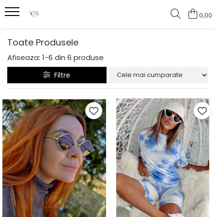
0,00
Toate Produsele
Afiseaza:
1-
6
din
6
produse
Filtre