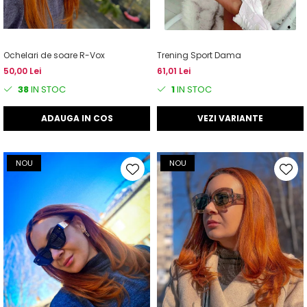
Ochelari de soare R-Vox
Trening Sport Dama
50,00 Lei
61,01 Lei
38
IN STOC
1
IN STOC
ADAUGA IN COS
VEZI VARIANTE
NOU
NOU