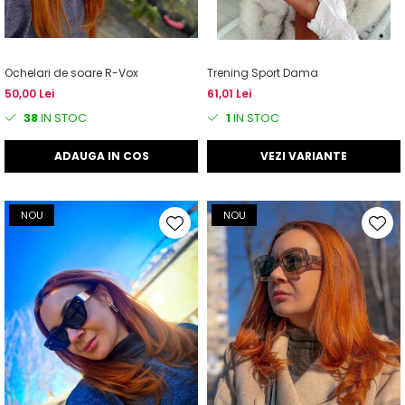
Ochelari de soare R-Vox
Trening Sport Dama
50,00 Lei
61,01 Lei
38
IN STOC
1
IN STOC
ADAUGA IN COS
VEZI VARIANTE
NOU
NOU