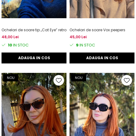
Ochelari de soare tip „Cat Eye” retro
Ochelari de soare Vox peepers
48,00 Lei
45,00 Lei
10
IN STOC
9
IN STOC
ADAUGA IN COS
ADAUGA IN COS
NOU
NOU