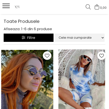
0,00
Toate Produsele
Afiseaza:
1-
6
din
6
produse
Filtre