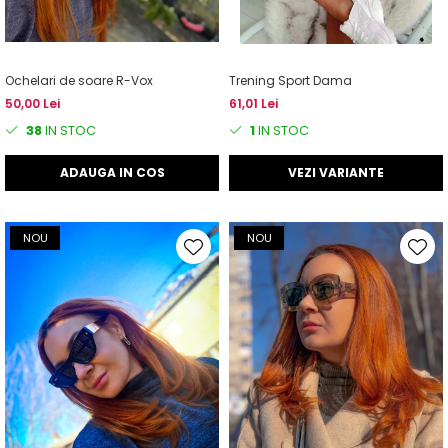
Ochelari de soare R-Vox
Trening Sport Dama
50,00 Lei
61,01 Lei
38
IN STOC
1
IN STOC
ADAUGA IN COS
VEZI VARIANTE
NOU
NOU