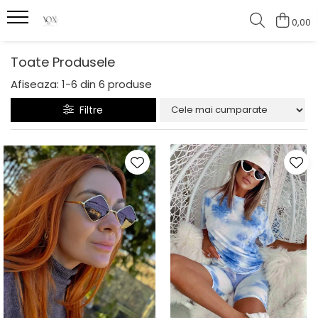
0,00
Toate Produsele
Afiseaza:
1-
6
din
6
produse
Filtre