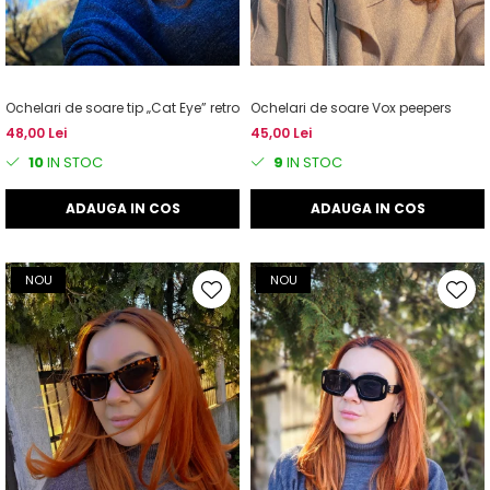
Ochelari de soare tip „Cat Eye” retro
Ochelari de soare Vox peepers
48,00 Lei
45,00 Lei
10
IN STOC
9
IN STOC
ADAUGA IN COS
ADAUGA IN COS
NOU
NOU